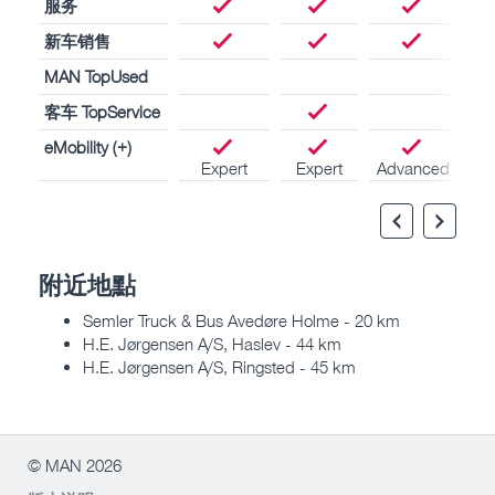
服务
新车销售
MAN TopUsed
客车 TopService
eMobility (+)
Expert
Expert
Advanced
附近地點
Semler Truck & Bus Avedøre Holme - 20 km
H.E. Jørgensen A/S, Haslev - 44 km
H.E. Jørgensen A/S, Ringsted - 45 km
© MAN 2026