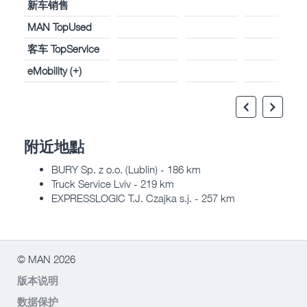
新车销售
MAN TopUsed
客车 TopService
eMobility (+)
附近地點
BURY Sp. z o.o. (Lublin) - 186 km
Truck Service Lviv - 219 km
EXPRESSLOGIC T.J. Czajka s.j. - 257 km
© MAN 2026
版本说明
数据保护