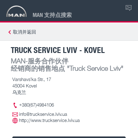
ZH
MAN 支持点搜索
取消并返回
TRUCK SERVICE LVIV - KOVEL
MAN-服务合作伙伴
经销商的销售地点
"Truck Service Lviv"
Varshavsʹka Str., 17
45004 Kovel
乌克兰
+380(67)4984106
info@truckservice.lviv.ua
http://www.truckservice.lviv.ua