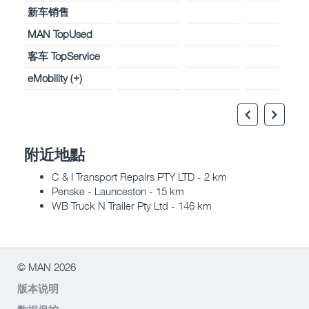
新车销售
MAN TopUsed
客车 TopService
eMobility (+)
附近地點
C & I Transport Repairs PTY LTD - 2 km
Penske - Launceston - 15 km
WB Truck N Trailer Pty Ltd - 146 km
© MAN 2026
版本说明