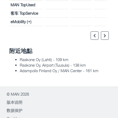
MAN TopUsed
客车 TopService
eMobility (+)
附近地點
Raskone Oy (Lahti) - 109 km
Raskone Oy, Airport (Tuusula) - 138 km
Adampolis Finland Oy / MAN Center - 161 km
© MAN 2026
版本说明
数据保护