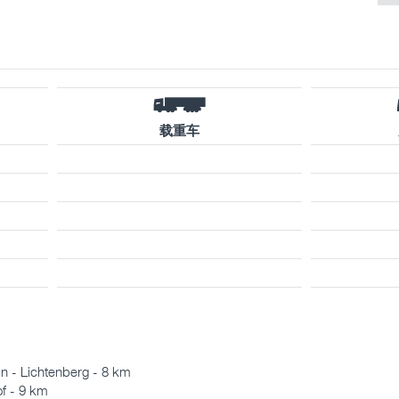
载重车
n - Lichtenberg - 8 km
f - 9 km