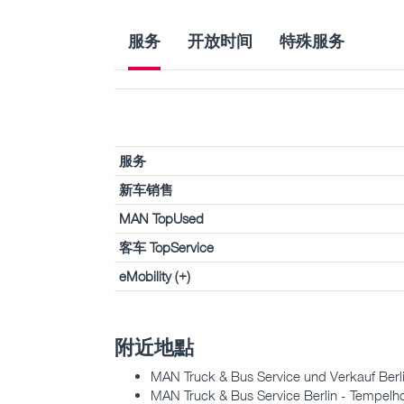
服务
开放时间
特殊服务
服务
新车销售
MAN TopUsed
客车 TopService
eMobility (+)
附近地點
MAN Truck & Bus Service und Verkauf Berli
MAN Truck & Bus Service Berlin - Tempelho