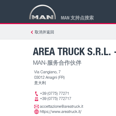
MAN 支持点搜索
取消并返回
AREA TRUCK S.R.L. 
MAN-服务合作伙伴
Via Cangiano, 7
03012 Anagni (FR)
意大利
+39 (0775) 77271
+39 (0775) 772717
accettazione@areatruck.it
https://www.areatruck.it/