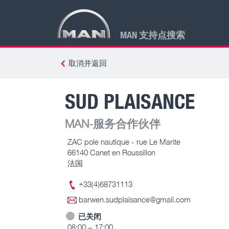
MAN 支持点搜索
取消并返回
SUD PLAISANCE
MAN-服务合作伙伴
ZAC pole nautique - rue Le Marite
66140 Canet en Roussillon
法国
+33(4)68731113
barwen.sudplaisance@gmail.com
已关闭
08:00 – 17:00