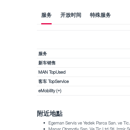
服务
开放时间
特殊服务
服务
新车销售
MAN TopUsed
客车 TopService
eMobility (+)
附近地點
Egeman Servis ve Yedek Parca San. ve Tic
Mapar Otomotiv San. Ve Tic Ltd.Sti. Izmir 