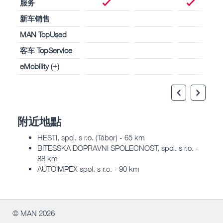
服务
新车销售
MAN TopUsed
客车 TopService
eMobility (+)
附近地點
HESTI, spol. s r.o. (Tábor) - 65 km
BITESSKA DOPRAVNI SPOLECNOST, spol. s r.o. -
88 km
AUTOIMPEX spol. s r.o. - 90 km
© MAN 2026