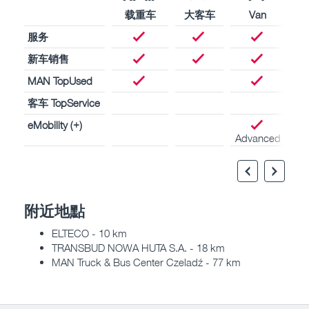
载重车
大客车
Van
服务
新车销售
MAN TopUsed
客车 TopService
eMobility (+)
Advanced
附近地點
ELTECO - 10 km
TRANSBUD NOWA HUTA S.A. - 18 km
MAN Truck & Bus Center Czeladź - 77 km