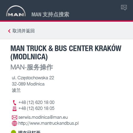
ZH
MAN 支持点搜索
取消并返回
MAN TRUCK & BUS CENTER KRAKÓW
(MODLNICA)
MAN-服务操作
ul. Częstochowska 22
32-089 Modlnica
波兰
+48 (12) 620 18 00
+48 (12) 620 18 05
serwis.modlnica@man.eu
http://www.mantruckandbus.pl
现在已打开