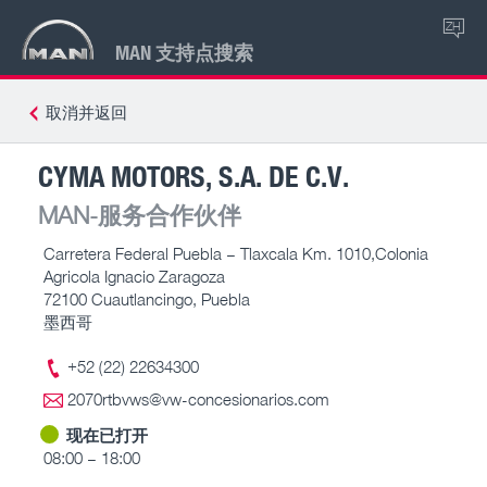
ZH
MAN 支持点搜索
取消并返回
CYMA MOTORS, S.A. DE C.V.
MAN-服务合作伙伴
Carretera Federal Puebla – Tlaxcala Km. 1010,Colonia
Agricola Ignacio Zaragoza
72100 Cuautlancingo, Puebla
墨西哥
+52 (22) 22634300
2070rtbvws@vw-concesionarios.com
现在已打开
08:00 – 18:00