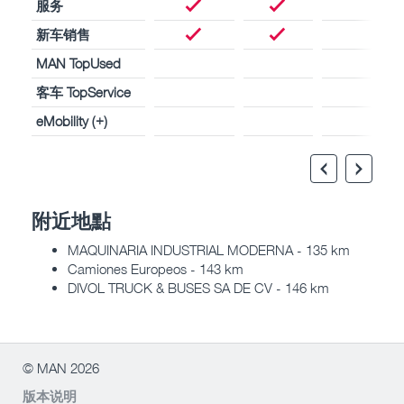
服务
新车销售
MAN TopUsed
客车 TopService
eMobility (+)
附近地點
MAQUINARIA INDUSTRIAL MODERNA - 135 km
Camiones Europeos - 143 km
DIVOL TRUCK & BUSES SA DE CV - 146 km
© MAN 2026
版本说明