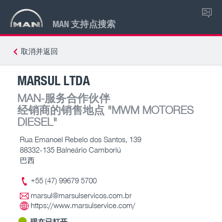
ZH
MAN 支持点搜索
取消并返回
MARSUL LTDA
MAN-服务合作伙伴
经销商的销售地点
"MWM MOTORES
DIESEL"
Rua Emanoel Rebelo dos Santos, 139
88332-135 Balneário Camboriú
巴西
+55 (47) 99679 5700
marsul@marsulservicos.com.br
https://www.marsulservice.com/
现在已打开