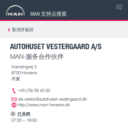
ZH
MAN 支持点搜索
取消并返回
AUTOHUSET VESTERGAARD A/S
MAN-服务合作伙伴
Vrøndingvej 3
8700 Horsens
丹麦
+45 (76) 59 40 00
ole.veslov@autohuset-vestergaard.dk
http://www.man-horsens.dk
已关闭
07:30 – 19:00