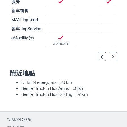
服务
新车销售
MAN TopUsed
客车 TopService
eMobility (+)
Standard
附近地點
NISSEN energy a/s - 26 km
Semler Truck & Bus Århus - 50 km
Semler Truck & Bus Kolding - 57 km
© MAN 2026