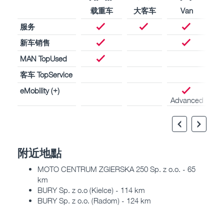
载重车
大客车
Van
服务
新车销售
MAN TopUsed
客车 TopService
eMobility (+)
Advanced
附近地點
MOTO CENTRUM ZGIERSKA 250 Sp. z o.o. - 65
km
BURY Sp. z o.o (Kielce) - 114 km
BURY Sp. z o.o. (Radom) - 124 km