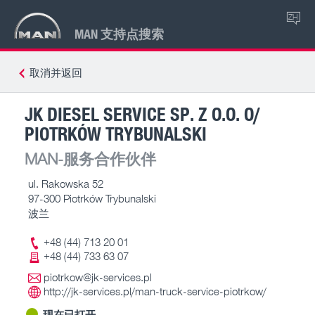
ZH
MAN 支持点搜索
取消并返回
JK DIESEL SERVICE SP. Z O.O. O/
PIOTRKÓW TRYBUNALSKI
MAN-服务合作伙伴
ul. Rakowska 52
97-300 Piotrków Trybunalski
波兰
+48 (44) 713 20 01
+48 (44) 733 63 07
piotrkow@jk-services.pl
http://jk-services.pl/man-truck-service-piotrkow/
现在已打开