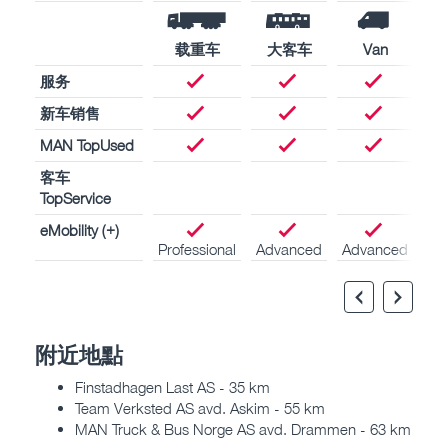
载重车
大客车
Van
服务
新车销售
MAN TopUsed
客车
TopService
eMobility (+)
Professional
Advanced
Advanced
附近地點
Finstadhagen Last AS - 35 km
Team Verksted AS avd. Askim - 55 km
MAN Truck & Bus Norge AS avd. Drammen - 63 km