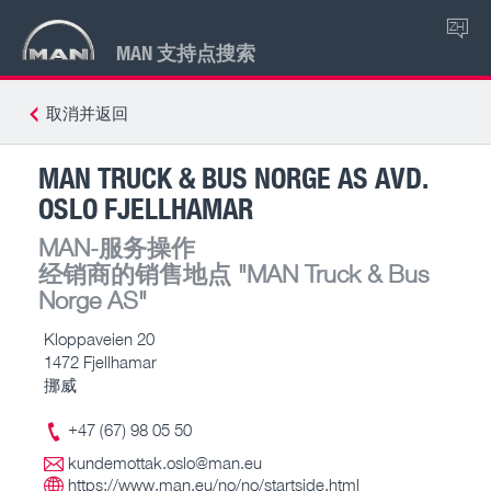
ZH
MAN 支持点搜索
取消并返回
MAN TRUCK & BUS NORGE AS AVD.
OSLO FJELLHAMAR
MAN-服务操作
经销商的销售地点
"MAN Truck & Bus
Norge AS"
Kloppaveien 20
1472 Fjellhamar
挪威
+47 (67) 98 05 50
kundemottak.oslo@man.eu
https://www.man.eu/no/no/startside.html