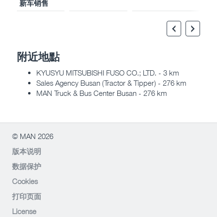
新车销售
附近地點
KYUSYU MITSUBISHI FUSO CO.; LTD. - 3 km
Sales Agency Busan (Tractor & Tipper) - 276 km
MAN Truck & Bus Center Busan - 276 km
© MAN 2026
版本说明
数据保护
Cookies
打印页面
License