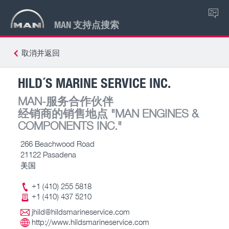
ZH
MAN 支持点搜索
取消并返回
HILD´S MARINE SERVICE INC.
MAN-服务合作伙伴
经销商的销售地点
"MAN ENGINES &
COMPONENTS INC."
266 Beachwood Road
21122 Pasadena
美国
+1 (410) 255 5818
+1 (410) 437 5210
jhild@hildsmarineservice.com
http://www.hildsmarineservice.com