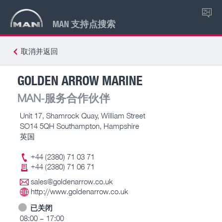
ZH
MAN 支持点搜索
取消并返回
GOLDEN ARROW MARINE
MAN-服务合作伙伴
Unit 17, Shamrock Quay, William Street
SO14 5QH Southampton, Hampshire
英国
+44 (2380) 71 03 71
+44 (2380) 71 06 71
sales@goldenarrow.co.uk
http://www.goldenarrow.co.uk
已关闭
08:00 – 17:00