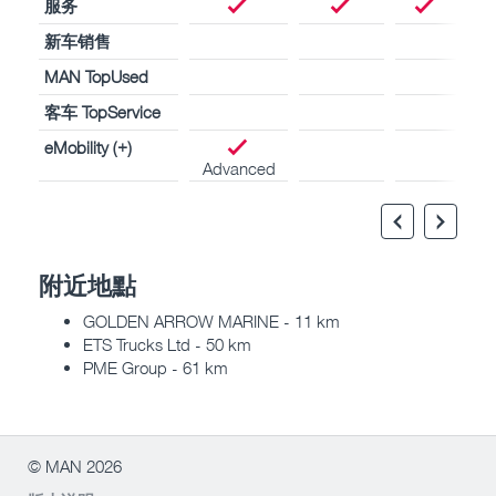
服务
新车销售
MAN TopUsed
客车 TopService
eMobility (+)
Advanced
附近地點
GOLDEN ARROW MARINE - 11 km
ETS Trucks Ltd - 50 km
PME Group - 61 km
© MAN 2026