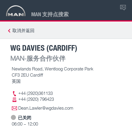
ZH
MAN 支持点搜索
取消并返回
WG DAVIES (CARDIFF)
MAN-服务合作伙伴
Newlands Road, Wentloog Corporate Park
CF3 2EU Cardiff
英国
+44 (2920)361133
+44 (2920) 796423
Dean.Lawler@wgdavies.com
已关闭
06:00 – 12:00