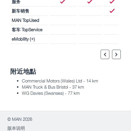
服务
新车销售
MAN TopUsed
客车 TopService
eMobility (+)
附近地點
Commercial Motors (Wales) Ltd - 14 km
MAN Truck & Bus Bristol - 37 km
WG Davies (Swansea) - 77 km
© MAN 2026
版本说明