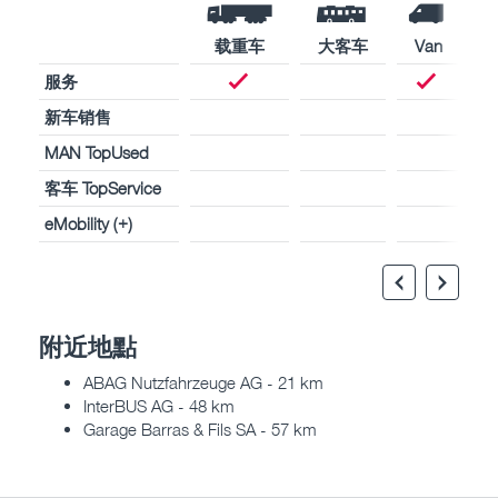
载重车
大客车
Van
服务
新车销售
MAN TopUsed
客车 TopService
eMobility (+)
附近地點
ABAG Nutzfahrzeuge AG - 21 km
InterBUS AG - 48 km
Garage Barras & Fils SA - 57 km