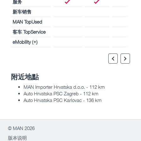
服务
新车销售
MAN TopUsed
客车 TopService
eMobility (+)
附近地點
MAN Importer Hrvatska d.o.o. - 112 km
Auto Hrvatska PSC Zagreb - 112 km
Auto Hrvatska PSC Karlovac - 136 km
© MAN 2026
版本说明