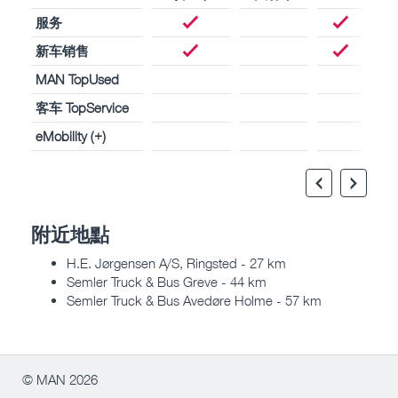
服务
新车销售
MAN TopUsed
客车 TopService
eMobility (+)
附近地點
H.E. Jørgensen A/S, Ringsted - 27 km
Semler Truck & Bus Greve - 44 km
Semler Truck & Bus Avedøre Holme - 57 km
© MAN 2026