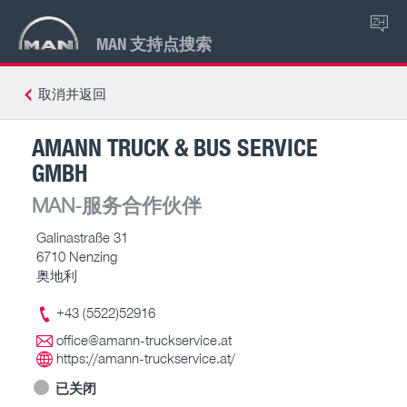
ZH
MAN 支持点搜索
取消并返回
AMANN TRUCK & BUS SERVICE
GMBH
MAN-服务合作伙伴
Galinastraße 31
6710 Nenzing
奥地利
+43 (5522)52916
office@amann-truckservice.at
https://amann-truckservice.at/
已关闭
-- – --