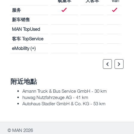
载重车
大客车
Van
服务
新车销售
MAN TopUsed
客车 TopService
eMobility (+)
附近地點
Amann Truck & Bus Service GmbH - 30 km
huwag Nutzfahrzeuge AG - 41 km
Autohaus Stadler GmbH & Co. KG - 53 km
© MAN 2026