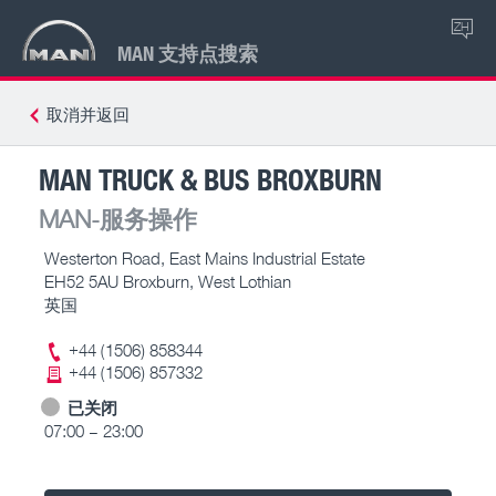
ZH
MAN 支持点搜索
取消并返回
MAN TRUCK & BUS BROXBURN
MAN-服务操作
Westerton Road, East Mains Industrial Estate
EH52 5AU Broxburn, West Lothian
英国
+44 (1506) 858344
+44 (1506) 857332
已关闭
07:00 – 23:00