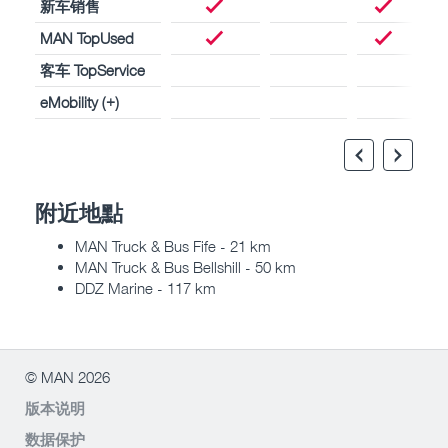
新车销售
MAN TopUsed
客车 TopService
eMobility (+)
附近地點
MAN Truck & Bus Fife - 21 km
MAN Truck & Bus Bellshill - 50 km
DDZ Marine - 117 km
© MAN 2026
版本说明
数据保护