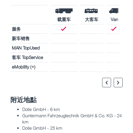
载重车
大客车
Van
服务
新车销售
MAN TopUsed
客车 TopService
eMobility (+)
附近地點
Dolle GmbH - 6 km
Guntermann Fahrzeugtechnik GmbH & Co. KG - 24
km
Dolle GmbH - 25 km