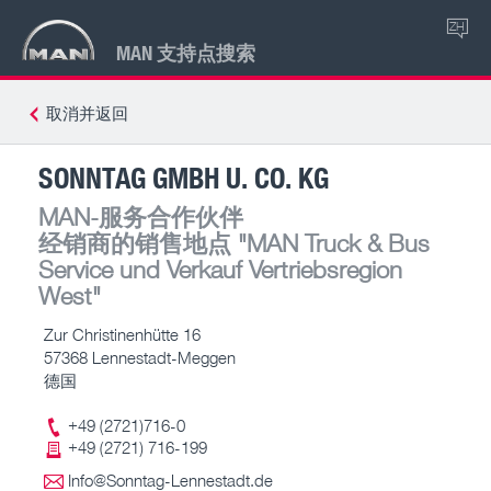
ZH
MAN 支持点搜索
取消并返回
SONNTAG GMBH U. CO. KG
MAN-服务合作伙伴
经销商的销售地点
"MAN Truck & Bus
Service und Verkauf Vertriebsregion
West"
Zur Christinenhütte 16
57368 Lennestadt-Meggen
德国
+49 (2721)716-0
+49 (2721) 716-199
Info@Sonntag-Lennestadt.de