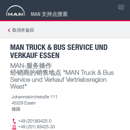
ZH
MAN 支持点搜索
取消并返回
MAN TRUCK & BUS SERVICE UND
VERKAUF ESSEN
MAN-服务操作
经销商的销售地点
"MAN Truck & Bus
Service und Verkauf Vertriebsregion
West"
Johanniskirchstraße 111
45329 Essen
德国
+49 (201)83425-0
+49 (201) 83425-33