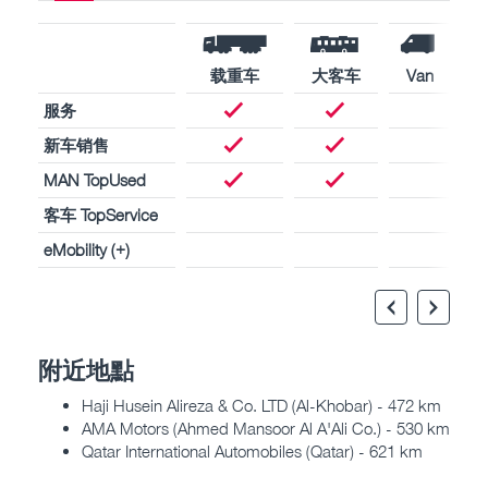
载重车
大客车
Van
服务
新车销售
MAN TopUsed
客车 TopService
eMobility (+)
附近地點
Haji Husein Alireza & Co. LTD (Al-Khobar) - 472 km
AMA Motors (Ahmed Mansoor Al A'Ali Co.) - 530 km
Qatar International Automobiles (Qatar) - 621 km