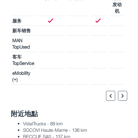
发动
用
机
动
服务
新车销售
MAN
TopUsed
客车
TopService
eMobility
(+)
附近地點
VidalTrucks - 89 km
SOCOVI Haute-Marne - 136 km
BECCUE SAS - 137 km