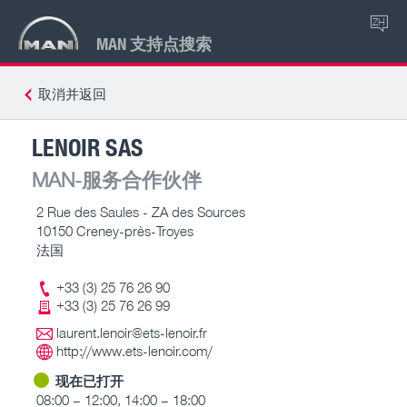
ZH
MAN 支持点搜索
取消并返回
LENOIR SAS
MAN-服务合作伙伴
2 Rue des Saules - ZA des Sources
10150 Creney-près-Troyes
法国
+33 (3) 25 76 26 90
+33 (3) 25 76 26 99
laurent.lenoir@ets-lenoir.fr
http://www.ets-lenoir.com/
现在已打开
08:00 – 12:00, 14:00 – 18:00