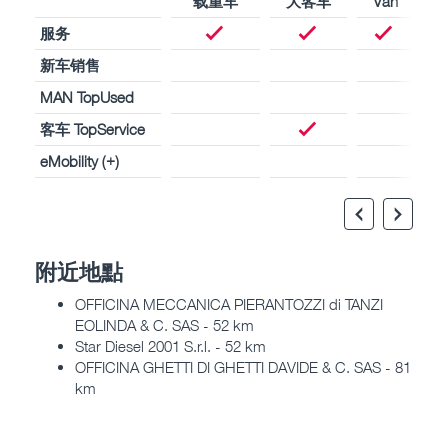
载重车
大客车
Van
服务
新车销售
MAN TopUsed
客车 TopService
eMobility (+)
附近地點
OFFICINA MECCANICA PIERANTOZZI di TANZI
EOLINDA & C. SAS - 52 km
Star Diesel 2001 S.r.l. - 52 km
OFFICINA GHETTI DI GHETTI DAVIDE & C. SAS - 81
km