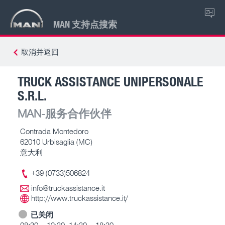
ZH
MAN 支持点搜索
取消并返回
TRUCK ASSISTANCE UNIPERSONALE
S.R.L.
MAN-服务合作伙伴
Contrada Montedoro
62010 Urbisaglia (MC)
意大利
+39 (0733)506824
info@truckassistance.it
http://www.truckassistance.it/
已关闭
08:30 – 12:30, 14:30 – 18:30