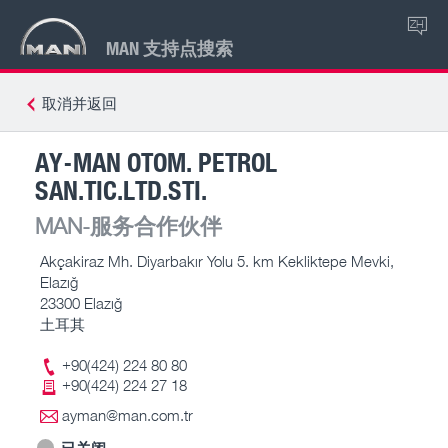
ZH
MAN 支持点搜索
取消并返回
AY-MAN OTOM. PETROL
SAN.TIC.LTD.STI.
MAN-服务合作伙伴
Akçakiraz Mh. Diyarbakır Yolu 5. km Kekliktepe Mevki,
Elazığ
23300 Elazığ
土耳其
+90(424) 224 80 80
+90(424) 224 27 18
ayman@man.com.tr
已关闭