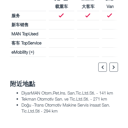
载重车
大客车
Van
服务
新车销售
MAN TopUsed
客车 TopService
eMobility (+)
附近地點
DiyarMAN Otom.Pet.Ins. San.Tic.Ltd.Sti. - 141 km
Tekman Otomotiv San. ve Tic.Ltd.Sti. - 271 km
Doğu -Trans Otomotiv Makine Servis insaat San.
Tic.Ltd.Sti - 294 km