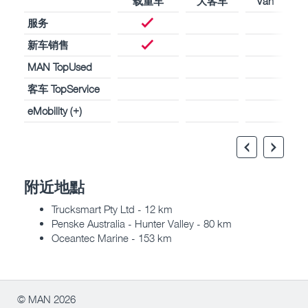
载重车
大客车
Van
服务
新车销售
MAN TopUsed
客车 TopService
eMobility (+)
附近地點
Trucksmart Pty Ltd - 12 km
Penske Australia - Hunter Valley - 80 km
Oceantec Marine - 153 km
© MAN 2026