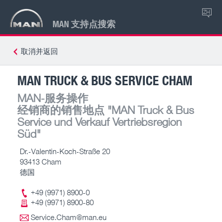
ZH
MAN 支持点搜索
取消并返回
MAN TRUCK & BUS SERVICE CHAM
MAN-服务操作
经销商的销售地点
"MAN Truck & Bus
Service und Verkauf Vertriebsregion
Süd"
Dr.-Valentin-Koch-Straße 20
93413 Cham
德国
+49 (9971) 8900-0
+49 (9971) 8900-80
Service.Cham@man.eu