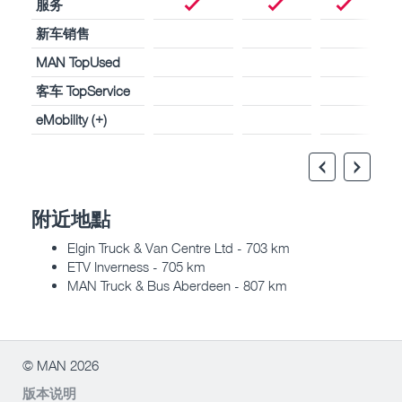
服务
新车销售
MAN TopUsed
客车 TopService
eMobility (+)
附近地點
Elgin Truck & Van Centre Ltd - 703 km
ETV Inverness - 705 km
MAN Truck & Bus Aberdeen - 807 km
© MAN 2026
版本说明