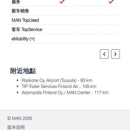
服务
新车销售
MAN TopUsed
客车 TopService
eMobility (+)
附近地點
Raskone Oy, Airport (Tuusula) - 93 km
TIP Trailer Services Finland Ab - 109 km
Adampolis Finland Oy / MAN Center - 117 km
© MAN 2026
版本说明