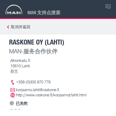
ZH
MAN 支持点搜索
取消并返回
RASKONE OY (LAHTI)
MAN-服务合作伙伴
Alhonkatu 5
15610 Lahti
芬兰
+358 (0)300 870 778
korjaamo.lahti@raskone.fi
http://www.raskone.fi/korjaamot/lahti.html
已关闭
-- – --