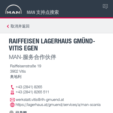
ZH
MAN 支持点搜索
取消并返回
RAIFFEISEN LAGERHAUS GMÜND-
VITIS EGEN
MAN-服务合作伙伴
Raiffeisenstraße 19
3902 Vitis
奥地利
+43 (2841) 8265
+43 (2841) 8265 511
werkstatt.vitis@rlh-gmuend.at
https://lagerhaus.at/gmuend/services/a/man-scania
已关闭