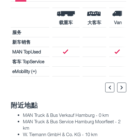
载重车
大客车
Van
服务
新车销售
MAN TopUsed
客车 TopService
eMobility (+)
附近地點
MAN Truck & Bus Verkauf Hamburg - 0 km
MAN Truck & Bus Service Hamburg Moorfleet - 2
km
W. Tiemann GmbH & Co. KG - 10 km