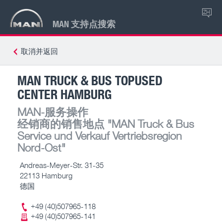
ZH
MAN 支持点搜索
取消并返回
MAN TRUCK & BUS TOPUSED
CENTER HAMBURG
MAN-服务操作
经销商的销售地点
"MAN Truck & Bus
Service und Verkauf Vertriebsregion
Nord-Ost"
Andreas-Meyer-Str. 31-35
22113 Hamburg
德国
+49 (40)507965-118
+49 (40)507965-141