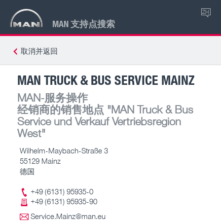
ZH
MAN 支持点搜索
取消并返回
MAN TRUCK & BUS SERVICE MAINZ
MAN-服务操作
经销商的销售地点
"MAN Truck & Bus
Service und Verkauf Vertriebsregion
West"
Wilhelm-Maybach-Straße 3
55129 Mainz
德国
+49 (6131) 95935-0
+49 (6131) 95935-90
Service.Mainz@man.eu