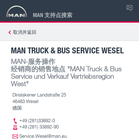
ZH
MAN 支持点搜索
取消并返回
MAN TRUCK & BUS SERVICE WESEL
MAN-服务操作
经销商的销售地点
"MAN Truck & Bus
Service und Verkauf Vertriebsregion
West"
Dinslakener Landstraße 25
46483 Wesel
德国
+49 (281)33892-0
+49 (281) 33892-90
Service.Wesel@man.eu