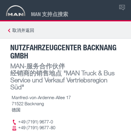
ZH
MAN 支持点搜索
取消并返回
NUTZFAHRZEUGCENTER BACKNANG
GMBH
MAN-服务合作伙伴
经销商的销售地点
"MAN Truck & Bus
Service und Verkauf Vertriebsregion
Süd"
Manfred-von-Ardenne-Allee 17
71522 Backnang
德国
+49 (7191) 9677-0
+49 (7191) 9677-80