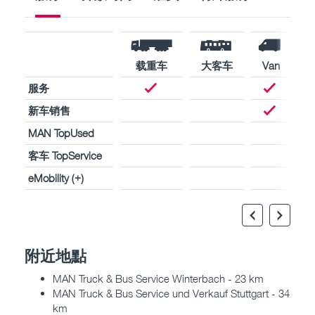
载重车
大客车
Van
服务
新车销售
MAN TopUsed
客车 TopService
eMobility (+)
附近地點
MAN Truck & Bus Service Winterbach - 23 km
MAN Truck & Bus Service und Verkauf Stuttgart - 34
km