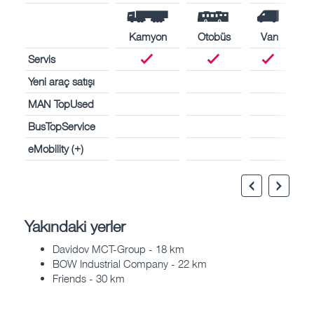
Kamyon
Otobüs
Van
Servis
Yeni araç satışı
MAN TopUsed
BusTopService
eMobility (+)
Yakındaki yerler
Davidov MCT-Group - 18 km
BOW Industrial Company - 22 km
Friends - 30 km