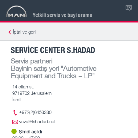
TR
Yetkili servis ve bayi arama
İptal ve geri
SERVICE CENTER S.HADAD
Servis partneri
Bayinin satış yeri
"Automotive
Equipment and Trucks – LP"
14 eitan st.
9719702 Jerusalem
İsrail
+972(2)6453330
yuval@shadad.net
Şimdi açıldı
08:00 – 17:00