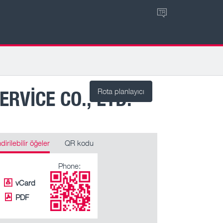
TR
RVICE CO., LTD.
Rota planlayıcı
ndirilebilir öğeler
QR kodu
Phone:
vCard
PDF