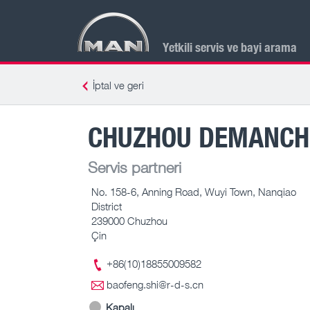
Yetkili servis ve bayi arama
İptal ve geri
CHUZHOU DEMANCHI 
Servis partneri
No. 158-6, Anning Road, Wuyi Town, Nanqiao
District
239000 Chuzhou
Çin
+86(10)18855009582
baofeng.shi@r-d-s.cn
Kapalı