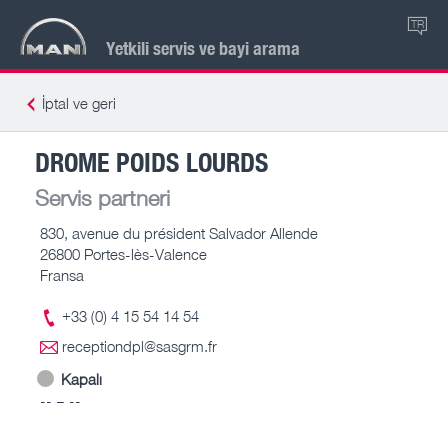
TR
Yetkili servis ve bayi arama
İptal ve geri
DROME POIDS LOURDS
Servis partneri
830, avenue du président Salvador Allende
26800 Portes-lès-Valence
Fransa
+33 (0) 4 15 54 14 54
receptiondpl@sasgrm.fr
Kapalı
-- – --