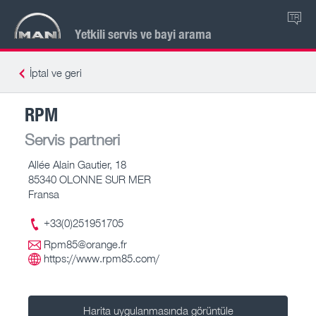
TR
Yetkili servis ve bayi arama
İptal ve geri
RPM
Servis partneri
Allée Alain Gautier, 18
85340 OLONNE SUR MER
Fransa
+33(0)251951705
Rpm85@orange.fr
https://www.rpm85.com/
Harita uygulanmasında görüntüle