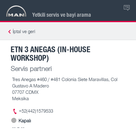
TR
Yetkili servis ve bayi arama
İptal ve geri
ETN 3 ANEGAS (IN-HOUSE
WORKSHOP)
Servis partneri
Tres Anegas #460 / #481 Colonia Siete Maravillas, Col
Gustavo A Madero
07707 CDMX
Meksika
+52(442)1579533
Kapalı
-- – --