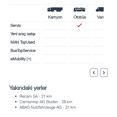
Kamyon
Otobüs
Van
Servis
Yeni araç satışı
MAN TopUsed
BusTopService
eMobility (+)
Yakındaki yerler
Recam SA - 21 km
Camionrep AG Studen - 28 km
ABAG Nutzfahrzeuge AG - 31 km