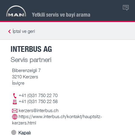
TR
Yetkili servis ve bayi arama
İptal ve geri
INTERBUS AG
Servis partneri
Biberenzelgli 7
3210 Kerzers
İsviçre
+41 (0)31 750 22 70
+41 (0)31 750 22 58
kerzers@interbus.ch
https://www.interbus.ch/kontakt/hauptsitz-
kerzers.html
Kapalı