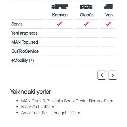
Kamyon
Otobüs
Van
Servis
Yeni araç satışı
MAN TopUsed
BusTopService
eMobility (+)
Yakındaki yerler
MAN Truck & Bus Italia Spa - Center Roma - 9 km
Nicar S.r.l. - 43 km
Area Truck S.r.l. - Anagni - 74 km