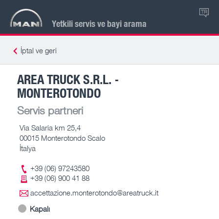
TR
Yetkili servis ve bayi arama
İptal ve geri
AREA TRUCK S.R.L. -
MONTEROTONDO
Servis partneri
Via Salaria km 25,4
00015 Monterotondo Scalo
İtalya
+39 (06) 97243580
+39 (06) 900 41 88
accettazione.monterotondo@areatruck.it
Kapalı
-- – --