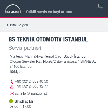
TR
Yetkili servis ve bayi arama
İptal ve geri
BS TEKNIK OTOMOTIV İSTANBUL
Servis partneri
Altıntepsi Mah. Yahya Kemal Cad. Büyük İstanbul
Otogarı Servisler Katı No:93/2 Bayrampaşa / İSTANBUL
34100 Istanbul
Türkiye
+90 (0212) 658 40 50
+90 (0212) 658 12 77
sahinler@man.com.tr
Şimdi açıldı
08:00 – 17:00