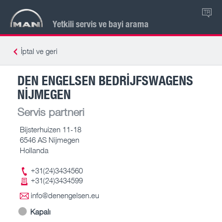
TR
Yetkili servis ve bayi arama
İptal ve geri
DEN ENGELSEN BEDRIJFSWAGENS
NIJMEGEN
Servis partneri
Bijsterhuizen 11-18
6546 AS Nijmegen
Hollanda
+31(24)3434560
+31(24)3434599
info@denengelsen.eu
Kapalı
-- – --