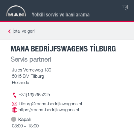
TR
Yetkili servis ve bayi arama
İptal ve geri
MANA BEDRIJFSWAGENS TILBURG
Servis partneri
Jules Verneweg 130
5015 BM Tilburg
Hollanda
+31(13)5365225
Tilburg@mana-bedrijfswagens.nl
https://mana-bedrijfswagens.nl
Kapalı
08:00 – 18:00